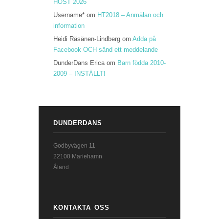
HÖST 2026
Username*
om
HT2018 – Anmälan och
information
Heidi Räsänen-Lindberg
om
Adda på
Facebook OCH sänd ett meddelande
DunderDans Erica
om
Barn födda 2010-
2009 – INSTÄLLT!
DUNDERDANS
Godbyvägen 11
22100 Mariehamn
Åland
KONTAKTA OSS