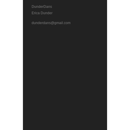
DunderDans
Erica Dunder
dunderdans@gmail.com