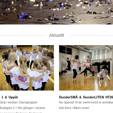
Aktuellt
 1 & Uppåt
DunderSMÅ & DunderLITEN HT2
gång i veckan: Dansgrupper
Nu öppnat! Vi tar varmt emot er anmäla
åndagar) 2-> fler gånger i veckan:
Info finns i fliken ovan!