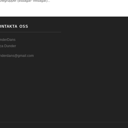
owgrupper (tisdagar- fredagar)...
ONTAKTA OSS
nderDans
ica Dunder
nderdans@gmail.com