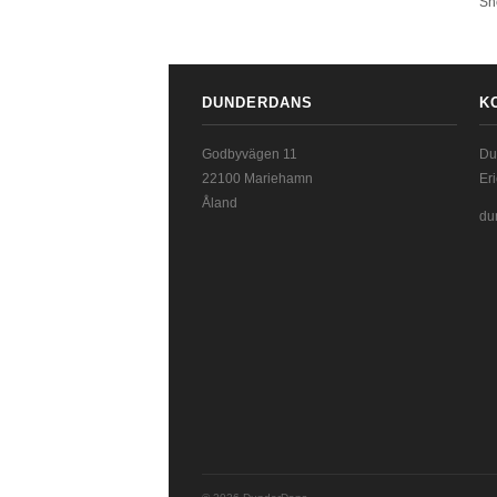
Sh
DUNDERDANS
K
Godbyvägen 11
Du
22100 Mariehamn
Er
Åland
du