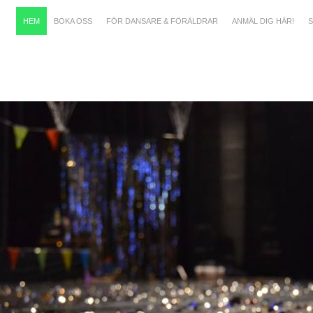
HEM
BOKA OSS
FÖR DANSARE & FÖRÄLDRAR
ANMÄL DIG HÄR!
S