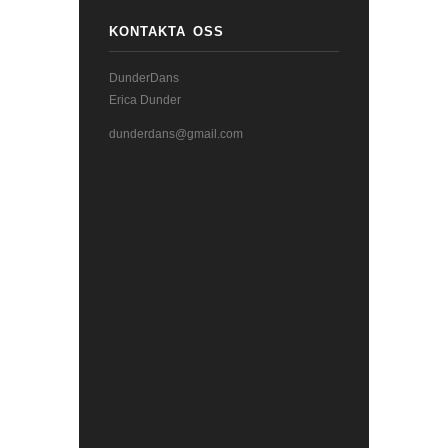
KONTAKTA OSS
DunderDans
Erica Dunder
dunderdans@gmail.com