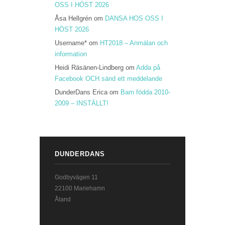
OSS I HÖST 2026
Åsa Hellgrén
om
DANSA HOS OSS I
HÖST 2026
Username*
om
HT2018 – Anmälan och
information
Heidi Räsänen-Lindberg
om
Adda på
Facebook OCH sänd ett meddelande
DunderDans Erica
om
Barn födda 2010-
2009 – INSTÄLLT!
DUNDERDANS
Godbyvägen 11
22100 Mariehamn
Åland