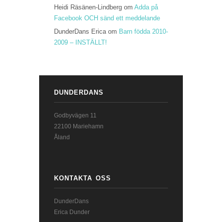
Heidi Räsänen-Lindberg
om
Adda på
Facebook OCH sänd ett meddelande
DunderDans Erica
om
Barn födda 2010-
2009 – INSTÄLLT!
DUNDERDANS
Godbyvägen 11
22100 Mariehamn
Åland
KONTAKTA OSS
DunderDans
Erica Dunder