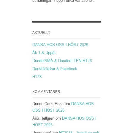
utmaningar: Hopp i olika variationer.
AKTUELLT
DANSA HOS OSS I HÖST 2026
Åk 1 & Uppåt
DunderSMÅ & DunderLITEN HT26
Dansföräldrar & Facebook
HT23
KOMMENTARER
DunderDans Erica
om
DANSA HOS
OSS I HÖST 2026
Åsa Hellgrén
om
DANSA HOS OSS I
HÖST 2026
Username*
om
HT2018 – Anmälan och