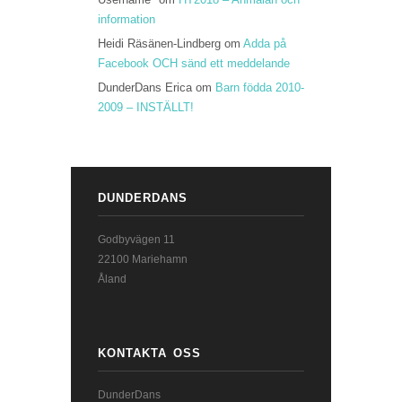
information
Heidi Räsänen-Lindberg
om
Adda på
Facebook OCH sänd ett meddelande
DunderDans Erica
om
Barn födda 2010-
2009 – INSTÄLLT!
DUNDERDANS
Godbyvägen 11
22100 Mariehamn
Åland
KONTAKTA OSS
DunderDans