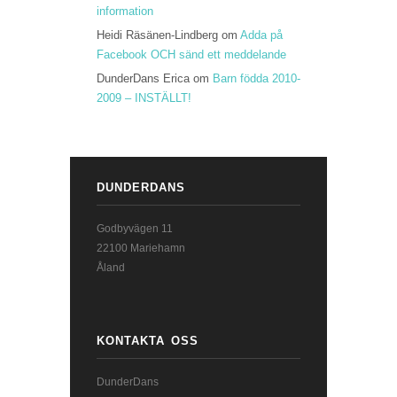
information
Heidi Räsänen-Lindberg
om
Adda på
Facebook OCH sänd ett meddelande
DunderDans Erica
om
Barn födda 2010-
2009 – INSTÄLLT!
DUNDERDANS
Godbyvägen 11
22100 Mariehamn
Åland
KONTAKTA OSS
DunderDans