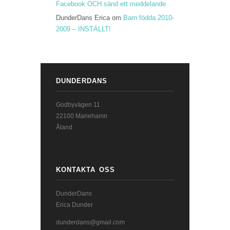
Facebook OCH sänd ett meddelande
DunderDans Erica
om
Barn födda 2010-
2009 – INSTÄLLT!
DUNDERDANS
Godbyvägen 11
22100 Mariehamn
Åland
KONTAKTA OSS
DunderDans
Erica Dunder
dunderdans@gmail.com