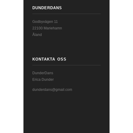
DUNDERDANS
Godbyvägen 11
22100 Mariehamn
Åland
KONTAKTA OSS
DunderDans
Erica Dunder
dunderdans@gmail.com