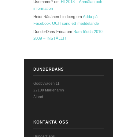
Username*
om
HT2018 – Anmälan och
information
Heidi Räsänen-Lindberg
om
Adda på
Facebook OCH sänd ett meddelande
DunderDans Erica
om
Barn födda 2010-
2009 – INSTÄLLT!
DUNDERDANS
Godbyvägen 11
22100 Mariehamn
Åland
KONTAKTA OSS
DunderDans