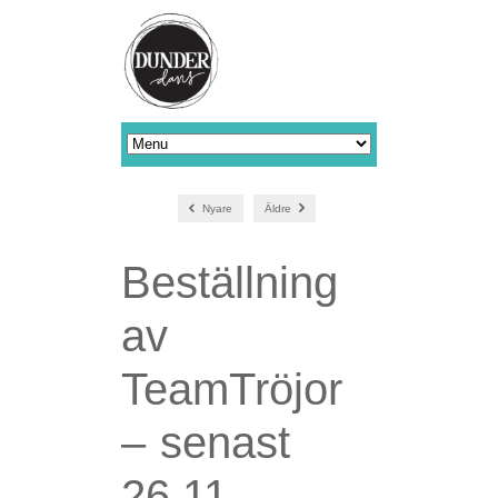
Nyare
Äldre
Beställning
av
TeamTröjor
– senast
26.11