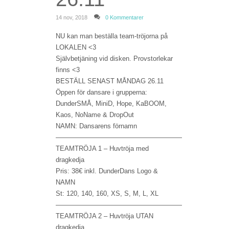
14 nov, 2018
0 Kommentarer
NU kan man beställa team-tröjorna på
LOKALEN <3
Självbetjäning vid disken. Provstorlekar
finns <3
BESTÄLL SENAST MÅNDAG 26.11
Öppen för dansare i grupperna:
DunderSMÅ, MiniD, Hope, KaBOOM,
Kaos, NoName & DropOut
NAMN: Dansarens förnamn
———————————————————
TEAMTRÖJA 1 – Huvtröja med
dragkedja
Pris: 38€ inkl. DunderDans Logo &
NAMN
St: 120, 140, 160, XS, S, M, L, XL
———————————————————
TEAMTRÖJA 2 – Huvtröja UTAN
dragkedja