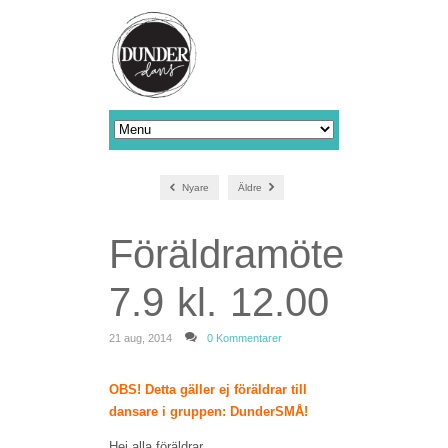
Nyare
Äldre
Föräldramöte
7.9 kl. 12.00
21 aug, 2014
0 Kommentarer
OBS! Detta gäller ej föräldrar till
dansare i gruppen: DunderSMÅ!
Hej alla föräldrar,