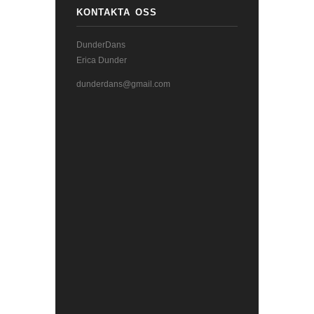
KONTAKTA OSS
DunderDans
Erica Dunder
dunderdans@gmail.com