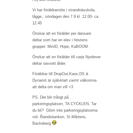
Vi har föräldramöte i strandnässkola,
lågge,: söndagen den 7.9 kl. 12.00- ca
12.45
Önskar att en förälder per dansare
deltar som har en elev i höstens
grupper: MinID, Hope, KaBOOM.
Önskar att en förälder till varje Nyelever
deltar oavsett ålder.
Föräldrar till DropOut,Kaos,DS &
Dynamit är självklart varmt välkomna
att delta om man vill <3
PS. Det blir trångt på
parkeringsplatsen, TA CYCKLEN. Tar
du bil? Glöm inte parkeringsplatserna
vid: Ålandsbanken, St.Mårtens,
Backeberg