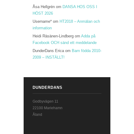
Åsa Hellgrén
om
DANSA HOS OSS I
HÖST 2026
Username*
om
HT2018 – Anmälan och
information
Heidi Räsänen-Lindberg
om
Adda på
Facebook OCH sänd ett meddelande
DunderDans Erica
om
Barn födda 2010-
2009 – INSTÄLLT!
DUNDERDANS
Godbyvägen 11
22100 Mariehamn
Åland