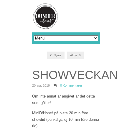
Nyare
Äldre
SHOWVECKAN
20 apr, 2019
0 Kommentarer
Om inte annat är angivet är det detta
som gäller!
MiniD/Hope/ på plats 20 min före
showtid (punktligt, ej 10 min före denna
tid)