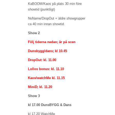
KaBOOM/Kaos på plats 30 min före
showtid (punktligt)
NoName/DropOut + äldre showgrupper
ca 40 min innan showtid.
Show 2
Följ tiderna nedan; är på scen
Dunsbygg/dans; kl 10.45
DropOut: kl. 11.00
Lollos bonus: kl. 11.10
Kaos/watchMe kl. 11.15
MiniD; kl. 11.20
Show 3
kl 17.00 DunsBYGG & Dans
kl 17.20 WatchMe