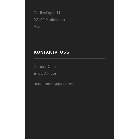
Godbyvägen 11
22100 Mariehamn
Åland
KONTAKTA OSS
DunderDans
Erica Dunder
dunderdans@gmail.com