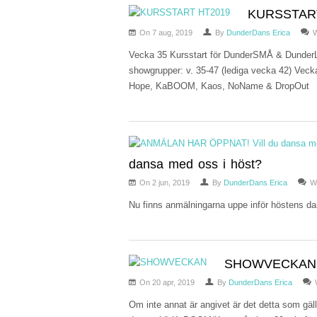
KURSSTAR
On 7 aug, 2019
By
DunderDans Erica
W
Vecka 35 Kursstart för DunderSMÅ & DunderLIT
showgrupper: v. 35-47 (lediga vecka 42) Vecka
Hope, KaBOOM, Kaos, NoName & DropOut
dansa med oss i höst?
On 2 jun, 2019
By
DunderDans Erica
W
Nu finns anmälningarna uppe inför höstens da
SHOWVECKAN
On 20 apr, 2019
By
DunderDans Erica
Om inte annat är angivet är det detta som gäll