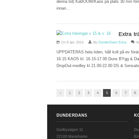
denna tid) KaBOOM/Kaos på plats 30 min före
innan…
Extra tr
On 8 apr, 2019
By
DunderDans Erica
W
UPPDATERAS hela tiden, håll koll på ev förän
16.15 KAOS kl. 16.15-17.00 Duns BYgg & Dans
DropOut-medley kl 21.00-22.00 DS & Sensat
‹
1
2
3
4
5
6
7
8
DUNDERDANS
K
Godbyvägen 11
Du
22100 Mariehamn
Er