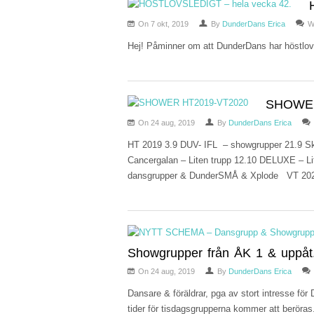
On 7 okt, 2019
By
DunderDans Erica
W
Hej! Påminner om att DunderDans har höstlovsl
SHOWER
On 24 aug, 2019
By
DunderDans Erica
HT 2019 3.9 DUV- IFL – showgrupper 21.9 Sk
Cancergalan – Liten trupp 12.10 DELUXE – Li
dansgrupper & DunderSMÅ & Xplode VT 202
Showgrupper från ÅK 1 & uppåt
On 24 aug, 2019
By
DunderDans Erica
Dansare & föräldrar, pga av stort intresse för
tider för tisdagsgrupperna kommer att be