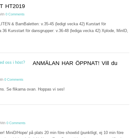
T HT2019
ith
0 Comments
EN & BarnBaletten: v.35-45 (ledigt vecka 42) Kurstart för
 36 Kursstart för dansgrupper: v.36-48 (lediga vecka 42) Xplode, MinID,
ANMÄLAN HAR ÖPPNAT! Vill du
ith
0 Comments
ns. Se flikarna ovan. Hoppas vi ses!
With
0 Comments
er! MiniD/Hope/ på plats 20 min före showtid (punktligt, ej 10 min före