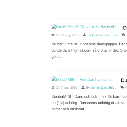
…
D
On 11 aug, 2019
By
DunderDans Erica
Nu har vi mailat ut höstens dansgrupper. Har du
dunderdans@gmail.com så ordnar vi det. Show
görs…
Du
On 7 aug, 2019
By
DunderDans Erica
W
DunderMINI Dans och Lek -mix för barn föd
en (1st) anhörig. Dansarens anhörig är aktivt 
barnet och önskvärt…