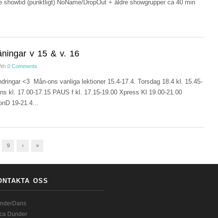
 showtid (punktligt) NoName/DropOut + äldre showgrupper ca 40 min
äningar v 15 & v. 16
ith
0 Comments
dringar <3 Mån-ons vanliga lektioner 15.4-17.4. Torsdag 18.4 kl. 15.45-
 kl. 17.00-17.15 PAUS f kl. 17.15-19.00 Xpress Kl 19.00-21.00
ionD 19-21.4…
9
›
»
ONTAKTA OSS
nderDans
ica Dunder