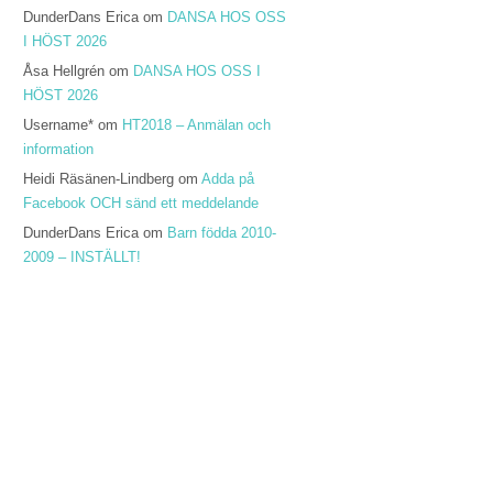
DunderDans Erica
om
DANSA HOS OSS
I HÖST 2026
Åsa Hellgrén
om
DANSA HOS OSS I
HÖST 2026
Username*
om
HT2018 – Anmälan och
information
Heidi Räsänen-Lindberg
om
Adda på
Facebook OCH sänd ett meddelande
DunderDans Erica
om
Barn födda 2010-
2009 – INSTÄLLT!