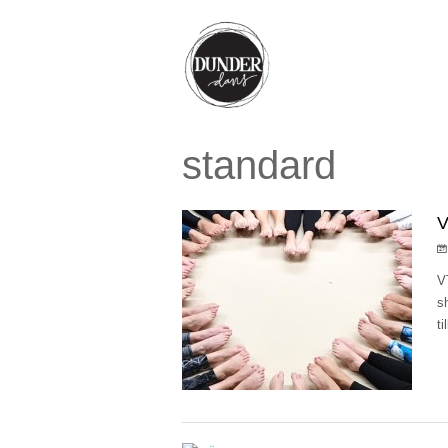
standard
V
V
s
t