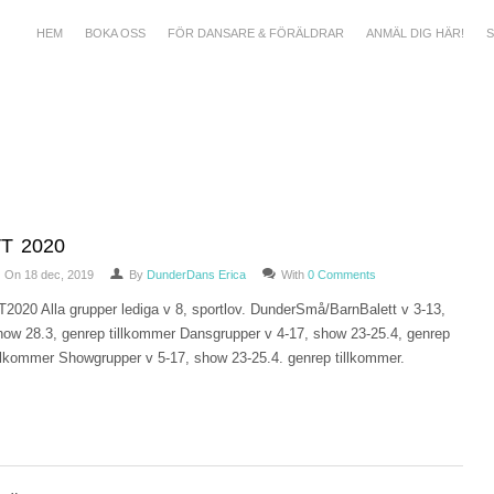
HEM
BOKA OSS
FÖR DANSARE & FÖRÄLDRAR
ANMÄL DIG HÄR!
S
T 2020
On 18 dec, 2019
By
DunderDans Erica
With
0 Comments
T2020 Alla grupper lediga v 8, sportlov. DunderSmå/BarnBalett v 3-13,
how 28.3, genrep tillkommer Dansgrupper v 4-17, show 23-25.4, genrep
illkommer Showgrupper v 5-17, show 23-25.4. genrep tillkommer.