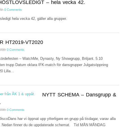
HÖSTLOVSLEDIGT – hela vecka 42.
ith
0 Comments
edigt hela vecka 42, gäller alla grupper.
 HT2019-VT2020
With
0 Comments
ördefesten – WatchMe, Dynasty, Ny Showgrupp, Briljant. 5.10
ten trupp Datum oklara IFK-match för dansgrupper Julgatsöppning
0 Lilla…
NYTT SCHEMA – Dansgrupp &
.
With
0 Comments
 DiscoDans har vi öppnat upp ytterligare en grupp på tisdagar, varav alla
röras. Nedan finner du de uppdaterade schemat. Tid MÅN MÅNDAG