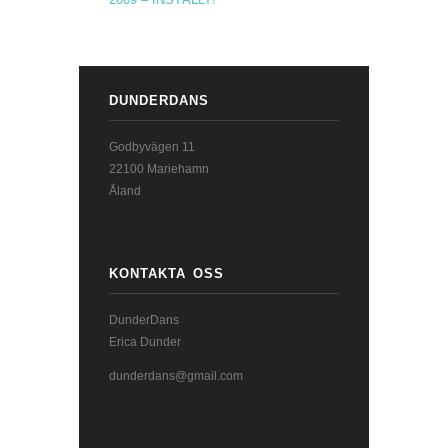
DUNDERDANS
Godbyvägen 11
22100 Mariehamn
Åland
KONTAKTA OSS
DunderDans
Erica Dunder
dunderdans@gmail.com