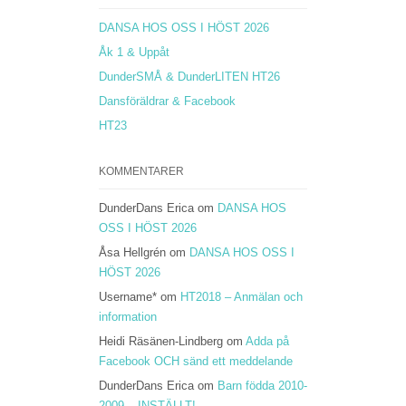
DANSA HOS OSS I HÖST 2026
Åk 1 & Uppåt
DunderSMÅ & DunderLITEN HT26
Dansföräldrar & Facebook
HT23
KOMMENTARER
DunderDans Erica
om
DANSA HOS
OSS I HÖST 2026
Åsa Hellgrén
om
DANSA HOS OSS I
HÖST 2026
Username*
om
HT2018 – Anmälan och
information
Heidi Räsänen-Lindberg
om
Adda på
Facebook OCH sänd ett meddelande
DunderDans Erica
om
Barn födda 2010-
2009 – INSTÄLLT!