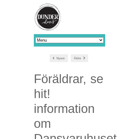
Nyare
Äldre
Föräldrar, se
hit!
information
om
Dansvaruhuset